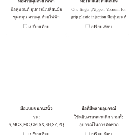
มือควบคุมด้วยไฟฟ้า
มือ1นิ้วและตัวตัดเกจ
มือหุ่นยนต์ อุปกรณ์เปลี่ยนมือ
One finger ,Nipper, Vacuum for
ชุดหมุน ควบคุมด้วยไฟฟ้า
grip plastic injection มือหุ่นยนต์
แบบนิ้วเดียว และ ตัวตัดเกจ
เปรียบเทียบ
เปรียบเทียบ
สำหรับงานหยิบชิ้นส่วน
พลาสติก
มือแบบขนาน2นิ้ว
มือที่มีหลายอุปกรณ์
รุ่น:
ใช้หยิบงานพลาสติก รวมทั้ง
S,MGX,MG,GM,SX,SH,SZ,PQ
อุปกรณ์ในการตัดพวก
Nipper,Cutter
เปรียบเทียบ
เปรียบเทียบ